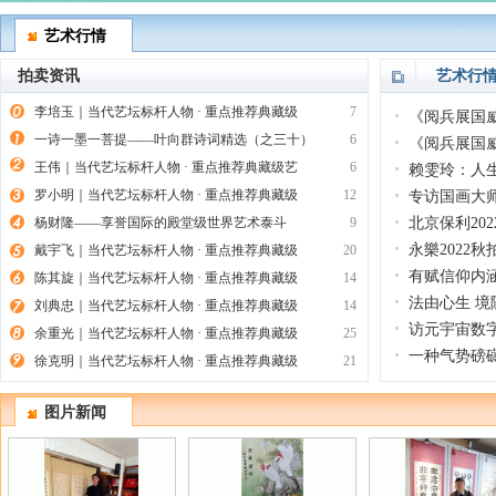
艺术行情
拍卖资讯
艺术行
李培玉｜当代艺坛标杆人物 · 重点推荐典藏级
7
《阅兵展国
一诗一墨一菩提——叶向群诗词精选（之三十）
6
《阅兵展国
王伟｜当代艺坛标杆人物 · 重点推荐典藏级艺
6
赖雯玲：人生
罗小明｜当代艺坛标杆人物 · 重点推荐典藏级
12
专访国画大
杨财隆——享誉国际的殿堂级世界艺术泰斗
9
北京保利20
永樂2022秋
戴宇飞｜当代艺坛标杆人物 · 重点推荐典藏级
20
有赋信仰内
陈其旋｜当代艺坛标杆人物 · 重点推荐典藏级
14
法由心生 
刘典忠｜当代艺坛标杆人物 · 重点推荐典藏级
14
访元宇宙数
余重光｜当代艺坛标杆人物 · 重点推荐典藏级
25
一种气势磅
徐克明｜当代艺坛标杆人物 · 重点推荐典藏级
21
图片新闻