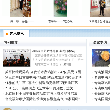
一诗一墨一菩提——
陈海平——“红心永
周嗣铨 | 金马贺岁
艺术资讯
特别推荐
名家专访
2016东京艺术博览会 呈现日本&q..
艺博会开幕式现场日本首相安倍晋三
夫人安倍昭惠致辞2016年5月11日，第十
一届东京艺术博览会（..
[详细]
苏富比经历阵痛 当代艺术夜场拍出2.42亿美元（图
专访油画
第三届中日古墨书法作品展 陕西咸阳清渭楼美术博
专访书法
优雅的法兰西 “塞夫尔制造局瓷器展”西安曲江艺
专访著名
2.01亿元，嘉德现当代艺术半年的分数，过关
专访欧阳
北京匡时十周年春拍精品南京与上海巡展将启幕
专访著名
台北福尔摩沙国际艺术博览会聚焦当代 30家画廊“
专访国画