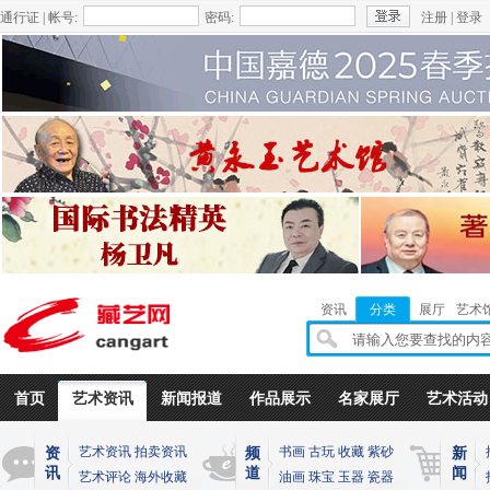
通行证 | 帐号:
密码:
注册
|
登录
资讯
分类
展厅
艺术
首页
艺术资讯
新闻报道
作品展示
名家展厅
艺术活动
艺术资讯
拍卖资讯
书画
古玩
收藏
紫砂
资
频
新
讯
道
闻
艺术评论
海外收藏
油画
珠宝
玉器
瓷器