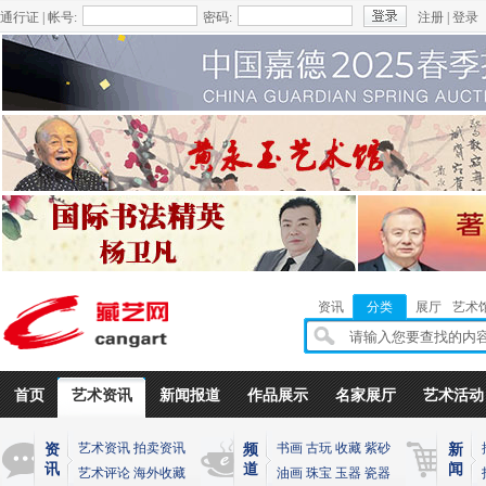
通行证 | 帐号:
密码:
注册
|
登录
资讯
分类
展厅
艺术
首页
艺术资讯
新闻报道
作品展示
名家展厅
艺术活动
艺术资讯
拍卖资讯
书画
古玩
收藏
紫砂
资
频
新
讯
道
闻
艺术评论
海外收藏
油画
珠宝
玉器
瓷器