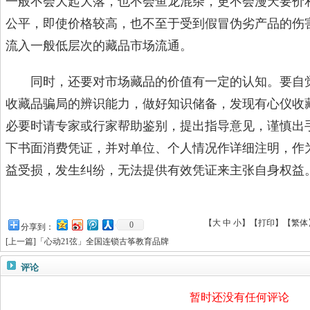
一般不会大起大落，也不会鱼龙混杂，更不会漫天要价
公平，即使价格较高，也不至于受到假冒伪劣产品的伤
流入一般低层次的藏品市场流通。
同时，还要对市场藏品的价值有一定的认知。要自觉
收藏品骗局的辨识能力，做好知识储备，发现有心仪收
必要时请专家或行家帮助鉴别，提出指导意见，谨慎出
下书面消费凭证，并对单位、个人情况作详细注明，作
益受损，发生纠纷，无法提供有效凭证来主张自身权益
【
大
中
小
】【
打印
】
【
繁体
0
分享到：
[
上一篇
]
「心动21弦」全国连锁古筝教育品牌
评论
暂时还没有任何评论