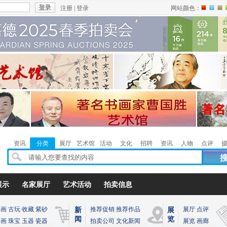
注册
|
登录
网站颜色：
红
蓝
褐
色
色
色
资讯
分类
展厅
艺术馆
活动
文化
招聘
资讯
人物
点评
展示
名家展厅
艺术活动
拍卖信息
书画
古玩
收藏
紫砂
推荐促销
推荐作品
展厅
点评
新
展
闻
览
油画
珠宝
玉器
瓷器
拍卖公司
文化新闻
展览
画廊