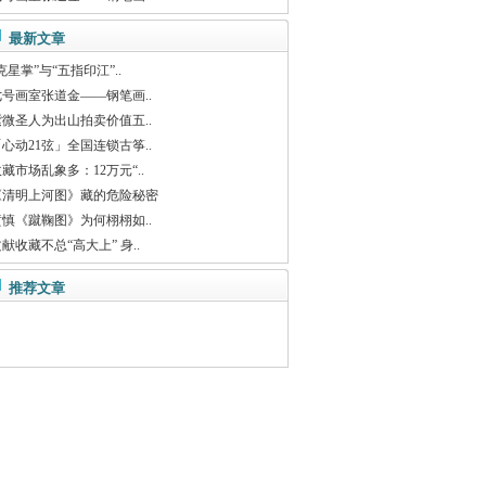
最新文章
克星掌”与“五指印江”..
七号画室张道金——钢笔画..
紫微圣人为出山拍卖价值五..
心动21弦」全国连锁古筝..
藏市场乱象多：12万元“..
《清明上河图》藏的危险秘密
黄慎《蹴鞠图》为何栩栩如..
献收藏不总“高大上” 身..
推荐文章