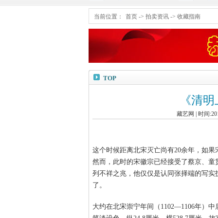
当前位置：
首页
->
拍卖资讯
->
收藏指南
TOP
《清明
藏艺网 | 时间:2016
这个时候距离北宋灭亡尚有20余年，如
然而，此时的宋徽宗已经接受了蔡京、童
列不祥之兆，他仅仅是认同张择端的写实
了。
大约在北宋崇宁年间（1102—1106