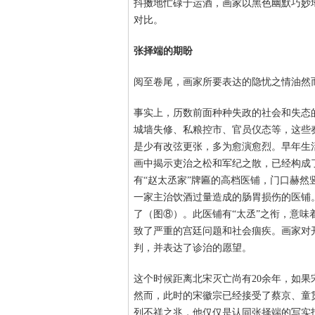
抖擞地忙碌于运酒，画家以黑色幽默巧妙
对比。
张择端的期盼
阅至卷尾，画家所要表达的隐忧之情油然
事实上，历数前面种种失政的社会和失态
城墙失修、私粮控市、官员仪态等，这些
是少有改弦更张，多为愈演愈烈。早年生
画中揭示吏治之松和军纪之散，已经构成
有“赵太丞家”牌匾的高档医铺，门口赫然
一家主治饮酒过量造成的肠胃损伤的医铺
了（图⑧）。此医铺有“太丞”之衔，意
致了严重的宫廷问题和社会痼疾。画家对
判，并表达了诊治的愿望。
这个时候距离北宋灭亡尚有20余年，如
然而，此时的宋徽宗已经接受了蔡京、童
列不祥之兆，他仅仅是认同张择端的写实