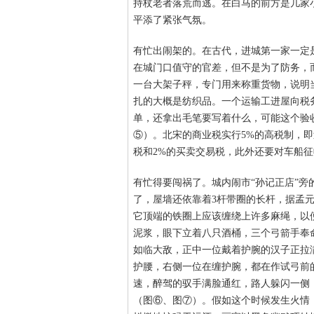
持杖老者落荒而逃。在白马的前方是几家
平添了紧张气氛。
有忙出闹架的。在古代，进城第一家一定
在城门口值守的官差，但不是为了防务，
一台大架子秤，专门用来称重货物，说明
扎的大概是纺织品。一个运输工进屋向税
单，还拿出毛笔要写着什么，可能这个验
⑤）。北宋的商业税实行5%的高税制，
税和2%的买卖交易税，此外还要对车船征
有忙得要闯祸了。城内闹市“孙记正店”
了，屋墙还依靠着3杆带圈的长杆，据孟元
它顶端的铁圈上应该缠绕上许多麻绳，以
泥浆，眼下立着八只酒桶，三个弓箭手奉
如临大敌，正中一位戴着护腕的汉子正拉
护腰，右侧一位在缠护腕，都在作试弓前
速，醉驾的驭手满脸通红，路人躲闪一侧
（图⑥、图⑦）。假如这个时候发生火情