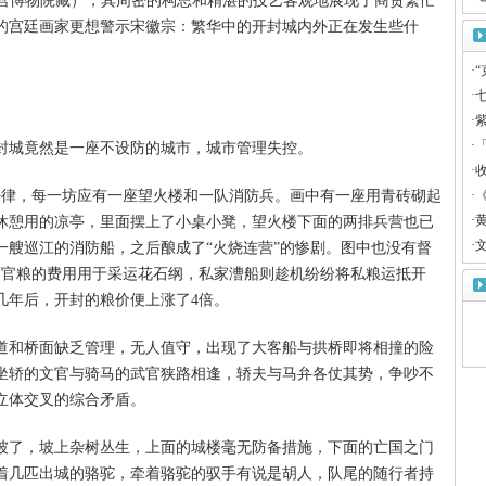
米，故宫博物院藏），其周密的构思和精湛的技艺客观地展现了商贸繁忙
的宫廷画家更想警示宋徽宗：繁华中的开封城内外正在发生些什
·
“
·
·
·
「
封城竟然是一座不设防的城市，城市管理失控。
·
收
法律，每一坊应有一座望火楼和一队消防兵。画中有一座用青砖砌起
·
·
休憩用的凉亭，里面摆上了小桌小凳，望火楼下面的两排兵营也已
·
文
一艘巡江的消防船，之后酿成了“火烧连营”的惨剧。图中也没有督
石官粮的费用用于采运花石纲，私家漕船则趁机纷纷将私粮运抵开
几年后，开封的粮价便上涨了4倍。
道和桥面缺乏管理，无人值守，出现了大客船与拱桥即将相撞的险
坐轿的文官与骑马的武官狭路相逢，轿夫与马弁各仗其势，争吵不
立体交叉的综合矛盾。
坡了，坡上杂树丛生，上面的城楼毫无防备措施，下面的亡国之门
着几匹出城的骆驼，牵着骆驼的驭手有说是胡人，队尾的随行者持