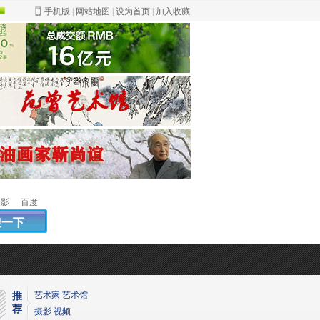
手机版
|
网站地图
|
设为首页
|
加入收藏
绿
色
摄影
百度
艺术家
艺术馆
推
荐
摄影
视频