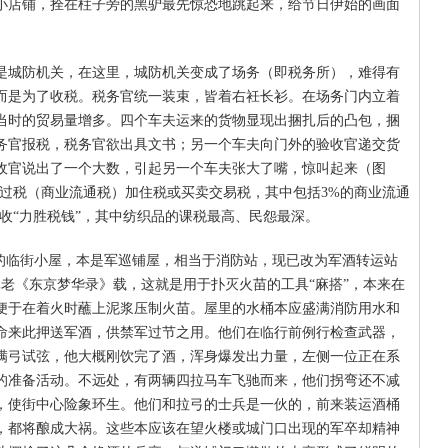
小店铺，拴在柱子旁的黑驴最先惊恐地跳起来，给节日伊始的画面
是城防机关，在这里，城防机关变成了场务（即税务所），难得有
而是为了收税。税务官统一装束，皆着右衽长衫。在场务门内立着
当时的贸易量增多。四个车夫运来的货物显现出捆扎后的凸包，捆
务官报税，税务官欲出具文书；另一个车夫向门外的验收官递交货
收官说出了一个大数，引起另一个车夫张大了嘴，惊叫起来（图
即过税（商业流通税）加住税或买卖交易税，其中包括3%的商业流通
收“力胜税钱”，其中纺织品的课税最高、民怨最深。
旁的临街小屋，本是军巡铺屋，相当于消防站，现已改为军酒转运站
老《东京梦华录》载，这就是用于扑灭火苗的工具“麻搭”，本来在
便于在着火时蘸上泥浆压制火苗。屋里的水桶本应盛满消防用水和
命来此押送军酒，供禁军过节之用。他们在临行前例行检查武器，
满弓试弦，他大概刚饮完了酒，浑身爆发出力量，左侧一位正在系
的准备活动。不远处，有两辆四拉马车飞驰而来，他们拐弯还不减
，使街中心险象环生。他们和拉弓的士兵是一伙的，前来装运酒桶
，都将酿成大祸。这些本应该在望火楼或城门口出现的军卒却精神