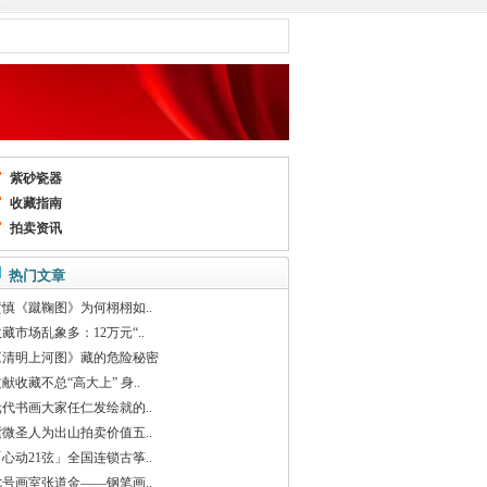
紫砂瓷器
收藏指南
拍卖资讯
热门文章
黄慎《蹴鞠图》为何栩栩如..
藏市场乱象多：12万元“..
《清明上河图》藏的危险秘密
献收藏不总“高大上” 身..
元代书画大家任仁发绘就的..
紫微圣人为出山拍卖价值五..
心动21弦」全国连锁古筝..
七号画室张道金——钢笔画..