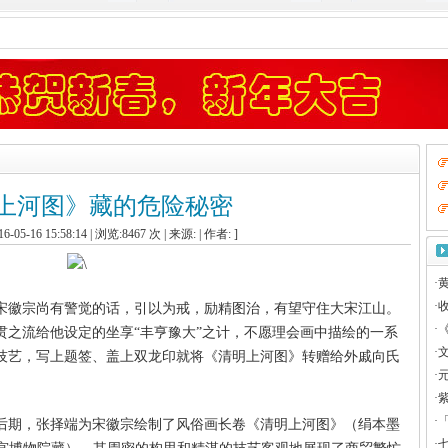
上河图》藏的危险秘密
-05-16 15:58:14 | 浏览:
8467
次 | 来源:
| 作者: ]
·
·
收
果宋徽宗尚有警觉的话，引以为戒，励精图治，有望守住大宋江山。
·
贯之流给他设定的坐享“丰亨豫大”之计，不愿理会画中描绘的一系
·
文
技艺，写上题签、盖上双龙印就将《清明上河图》转赠给外戚向氏
·
·
·
「
年）中后期，张择端为宋徽宗绘制了风俗画长卷《清明上河图》（绢本墨
·