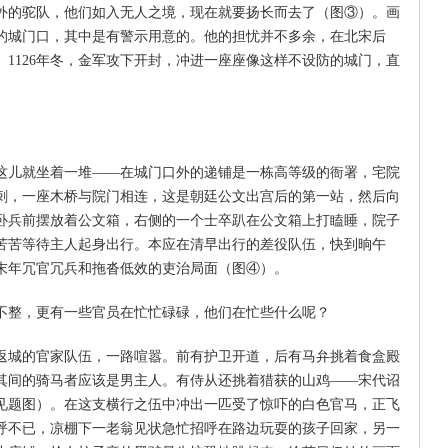
外的驼队，他们如入无人之境，现在就要扬长而去了（图③）。画
的城门口，其中是有警示用意的。他的担忧并不多余，在北宋后
1126年冬，金军攻下开封，冲进一座座像这样不设防的城门，直
这儿就坐着一堆——在城门口外的递铺是一栋高等级的衙署，宅院
刺，一座木桥与院门相连，这是朝廷公文出宫后的第一站，然后向
卧兵前摆放着公文箱，右侧的一个士卒趴在公文箱上打瞌睡，院子
苦苦等待主人起身出行。本应在清早出行的差役队伍，快到晌午
末年冗官冗兵和拖沓低效的吏治局面（图④）。
不整，更有一些官员在忙忙碌碌，他们在忙些什么呢？
返城的官家队伍，一路喧嚣。前有护卫开道，后有马弁挑着食盒殿
其间的骑马者应该是男主人。有侍从还挑着猎获的山鸡——宋代诏
见题图）。在这支横行之伍中冲出一匹受了惊吓的白色官马，正飞
呼不已，凉棚下一老翁见状急忙招呼在路边玩耍的孩子回家，另一