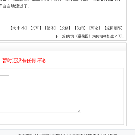
样白白地流逝了。
【
大
中
小
】【
打印
】
【
繁体
】【
投稿
】 【
关闭
】【
评论
】 【
返回顶部
】
[
下一篇
]
黄慎《蹴鞠图》为何栩栩如生？ 可..
暂时还没有任何评论