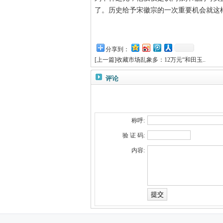
了。历史给予宋徽宗的一次重要机会就这
分享到：
[
上一篇
]
收藏市场乱象多：12万元“和田玉..
评论
称呼:
验 证 码:
内容: