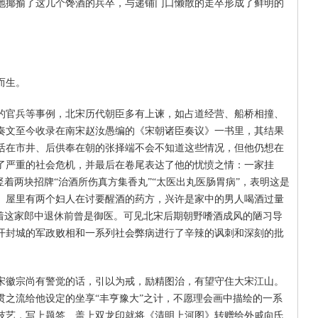
地揶揄了这几个馋酒的兵卒，与递铺门口懒散的走卒形成了鲜明的
而生。
的官兵等事例，北宋历代朝臣多有上谏，如占道经营、船桥相撞、
奏文至今收录在南宋赵汝愚编的《宋朝诸臣奏议》一书里，其结果
活在市井、后供奉在朝的张择端不会不知道这些情况，但他仍想在
了严重的社会危机，并最后在卷尾表达了他的忧愤之情：一家挂
竖着两块招牌“治酒所伤真方集香丸”“太医出丸医肠胃病”，表明这是
。屋里有两个妇人在讨要醒酒的药方，兴许是家中的男人喝酒过量
味着这家郎中退休前曾是御医。可见北宋后期朝野嗜酒成风的陋习导
开封城的军政败相和一系列社会弊病进行了辛辣的讽刺和深刻的批
果宋徽宗尚有警觉的话，引以为戒，励精图治，有望守住大宋江山。
贯之流给他设定的坐享“丰亨豫大”之计，不愿理会画中描绘的一系
技艺，写上题签、盖上双龙印就将《清明上河图》转赠给外戚向氏