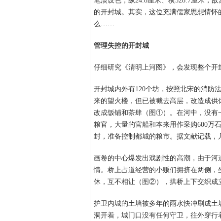
笔淡设色，纵24.8厘米、横528.7厘
的开封城。其实，这位充满儒家思想情怀
么……
管理失控的开封城
仔细研究《清明上河图》，会发现整个开
开封城内外有120个坊，按照北宋的消防
来的望火楼，但已被截去高层，改造成供
改成饭铺和茶肆（图①）。在河中，没有
粮官，大量的官船和本来用作采购600万
封，准备控制都城的粮市。据文献记载，
画卷的中心爆发出戏剧性的高潮，由于河
情。桥上占道经营的小贩们拥挤在两侧，
休，互不相让（图②），拱桥上下交织成
护卫内城的土墙被多年的雨水快冲刷成土
洞开着，城门口没有任何守卫，往外穿行