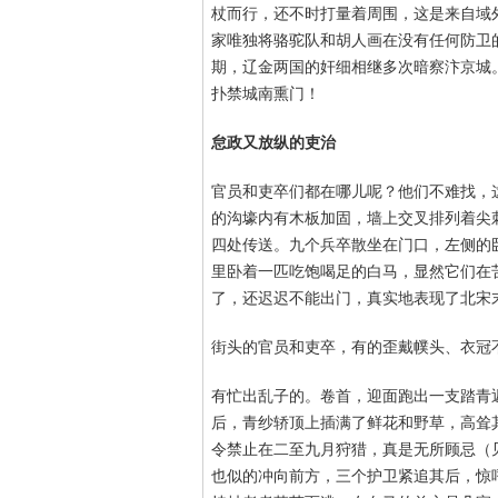
杖而行，还不时打量着周围，这是来自域
家唯独将骆驼队和胡人画在没有任何防卫
期，辽金两国的奸细相继多次暗察汴京城。
扑禁城南熏门！
怠政又放纵的吏治
官员和吏卒们都在哪儿呢？他们不难找，
的沟壕内有木板加固，墙上交叉排列着尖
四处传送。九个兵卒散坐在门口，左侧的
里卧着一匹吃饱喝足的白马，显然它们在
了，还迟迟不能出门，真实地表现了北宋
街头的官员和吏卒，有的歪戴幞头、衣冠
有忙出乱子的。卷首，迎面跑出一支踏青
后，青纱轿顶上插满了鲜花和野草，高耸
令禁止在二至九月狩猎，真是无所顾忌（
也似的冲向前方，三个护卫紧追其后，惊