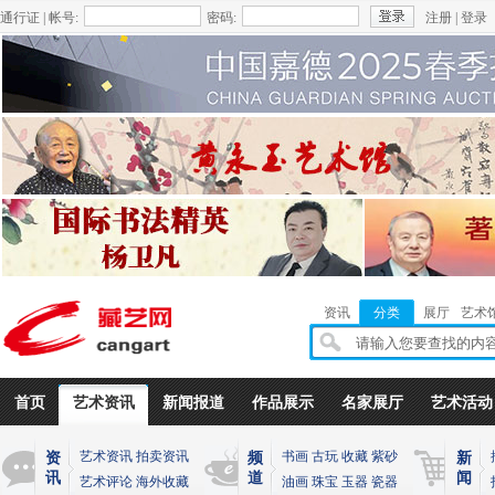
通行证 | 帐号:
密码:
注册
|
登录
资讯
分类
展厅
艺术
首页
艺术资讯
新闻报道
作品展示
名家展厅
艺术活动
艺术资讯
拍卖资讯
书画
古玩
收藏
紫砂
资
频
新
讯
道
闻
艺术评论
海外收藏
油画
珠宝
玉器
瓷器