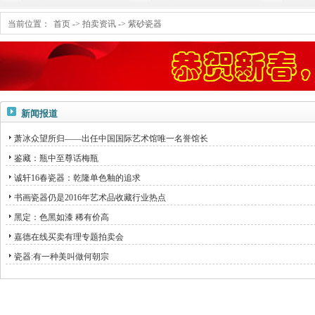
当前位置：
首页
->
拍卖资讯
->
紫砂瓷器
新闻报道
萧冰众望所归——出任中国国际艺术馆唯一名誉馆长
鉴藏：瓶中至尊话梅瓶
诚轩16春瓷器：乾隆单色釉的追求
书画瓷器仍是2016年艺术品收藏行业热点
黑定：色黑如漆 稀有价高
嘉德在线买卖有理专题拍卖会
瓷器:有一种美叫做何朝宗