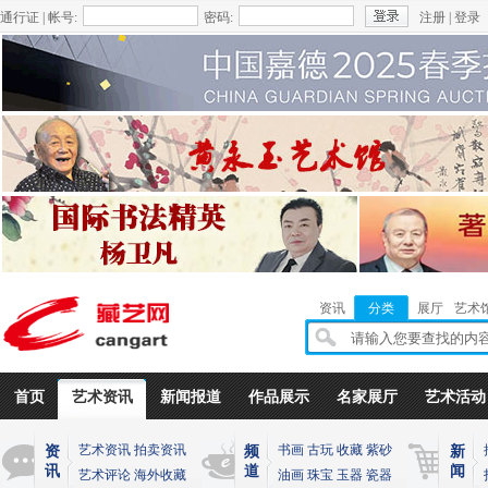
通行证 | 帐号:
密码:
注册
|
登录
资讯
分类
展厅
艺术
首页
艺术资讯
新闻报道
作品展示
名家展厅
艺术活动
艺术资讯
拍卖资讯
书画
古玩
收藏
紫砂
资
频
新
讯
道
闻
艺术评论
海外收藏
油画
珠宝
玉器
瓷器