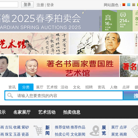
注册
|
登录
网站颜色：
红
蓝
褐
色
色
色
资讯
分类
展厅
艺术馆
活动
文化
招聘
资讯
人物
点评
展示
名家展厅
艺术活动
拍卖信息
书画
古玩
收藏
紫砂
推荐促销
推荐作品
展厅
点评
新
展
闻
览
油画
珠宝
玉器
瓷器
拍卖公司
文化新闻
展览
画廊