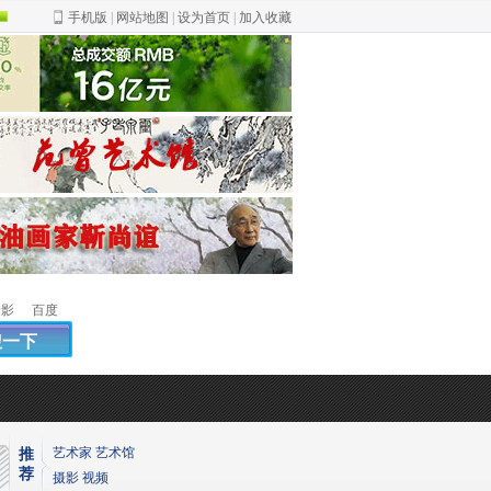
手机版
|
网站地图
|
设为首页
|
加入收藏
绿
色
摄影
百度
艺术家
艺术馆
推
荐
摄影
视频