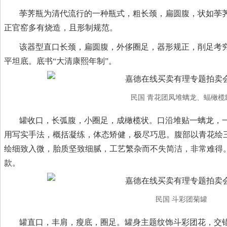
荸荠瓶为清代流行的一种瓶式，粗长颈，扁圆腹，状如荸
正官窑多有烧造，且形制规范。
该器型直口长颈，扁圆腹，外侈圈足，器形规正，削足考
平坦底。底书“大清康熙年制”。
民国 青花团凤堆螭龙、蝠橄榄
罐收口，长弧腹，小圈足，成橄榄状。口沿堆贴一螭龙，
用写实手法，概括凝练，体态矫健，极尽巧思。腹部以青花绘
绘细致入微，胎质坚致细腻，工艺繁杂而不失简洁，非常难得。
款。
民国 斗彩团菊罐
罐直口，丰肩，瘦底，圈足。罐身主题纹饰斗彩团花，交