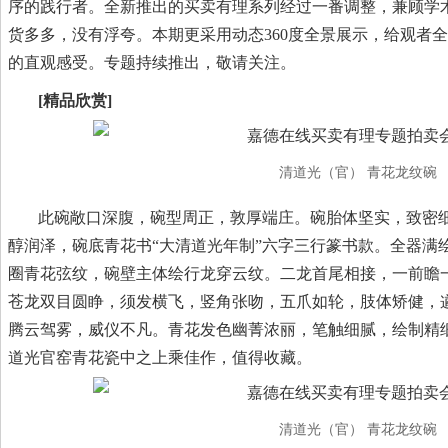
序的践行者。全新推出的买卖有理系列经过一番调整，兼顾学
货多多，没有浮夸。本期更采用动态360度全景展示，给观者
的直观感受。专题持续推出，敬请关注。
[精品欣赏]
清道光（官） 青花龙纹碗
此碗敞口深腹，碗型周正，敦厚端庄。碗胎体坚实，致密
醇润泽，碗底青花书“大清道光年制”六字三行篆书款。全器满
圈青花弦纹，碗壁主体绘行龙穿云纹。二龙首尾相接，一前瞻
苍龙双目圆睁，须发横飞，竖角张吻，五爪如轮，肢体矫健，
腾云驾雾，威仪不凡。青花发色幽菁浓丽，笔触细腻，绘制精
道光官窑青花瓷中之上乘佳作，值得收藏。
清道光（官） 青花龙纹碗