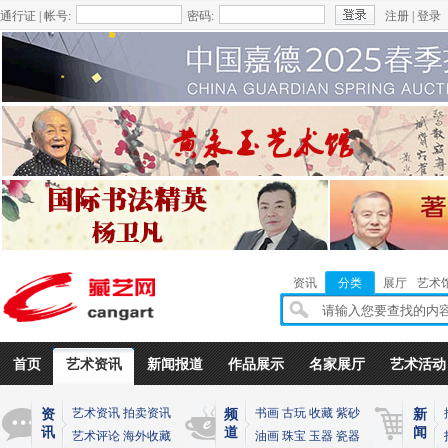
通行证 | 帐号:
密码:
注册
|
登录
资讯
分类
展厅
艺术
首页
艺术资讯
新闻报道
作品展示
名家展厅
艺术活动
艺术资讯
拍卖资讯
书画
古玩
收藏
紫砂
资
频
新
讯
道
闻
艺术评论
海外收藏
油画
珠宝
玉器
瓷器