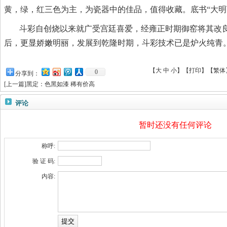
黄，绿，红三色为主，为瓷器中的佳品，值得收藏。底书“大明
斗彩自创烧以来就广受宫廷喜爱，经雍正时期御窑将其改
后，更显娇嫩明丽，发展到乾隆时期，斗彩技术已是炉火纯青
【
大
中
小
】【
打印
】
【
繁体
0
分享到：
[
上一篇
]
黑定：色黑如漆 稀有价高
评论
暂时还没有任何评论
称呼:
验 证 码:
内容: