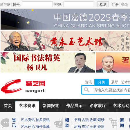
通行证 | 帐号:
密码:
注册
|
登录
资讯
分类
展厅
艺术
首页
艺术资讯
新闻报道
作品展示
名家展厅
艺术活动
艺术资讯
拍卖资讯
书画
古玩
收藏
紫砂
资
频
新
讯
道
闻
艺术评论
海外收藏
油画
珠宝
玉器
瓷器