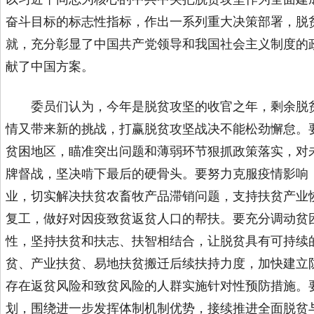
奋斗目标的标志性指标，作出一系列重大决策部署，脱
就，充分彰显了中国共产党领导和我国社会主义制度的
献了中国方案。
委员们认为，今年是脱贫攻坚的收官之年，剩余脱贫
情又带来新的挑战，打赢脱贫攻坚战决不能松劲懈怠。要
贫困地区，瞄准突出问题和薄弱环节狠抓政策落实，对
牌督战，坚决啃下最后的硬骨头。要努力克服疫情影响
业，切实解决扶贫农畜牧产品滞销问题，支持扶贫产业
复工，做好对因疫致贫返贫人口的帮扶。要充分调动贫
性，坚持扶贫和扶志、扶智相结合，让脱贫具有可持续
贫、产业扶贫、易地扶贫搬迁后续扶持力度，加快建立
存在返贫风险和致贫风险的人群实施针对性预防措施。
划，围绕进一步发挥体制机制优势，接续推进全面脱贫