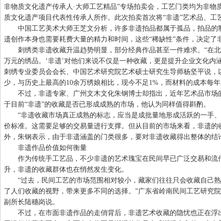
非物质文化遗产传承人·大师工艺精品”专场拍卖会，工艺门类均为非物
质文化遗产项目代表性传承人所作。此次拍卖首次将“非遗”艺术品、工
中国工艺美术大师王芝文分析，许多非遗拍品都属于孤品，拍品的制
遗创作本身也需要耗费大量的精力和时间，这些“稀缺性”条件，决定了
刺绣类非遗收藏升温趋势明显，部分经典作品甚至一件难求。“在北京
万元的绣品。‘非遗’对他们来说不仅是一种收藏，更是提升企业文化内
刺绣专业委员会会长、中国艺术研究院艺术硕士研究生导师杨坚平说，
少，与历史上最高的10余万绣娘相比，现今不足1%，而材料的成本每年
不过，非遗专家、广州文木文化朱钢博士却指出，近年艺术品市场的
于目前“非遗”的收藏是否已形成成熟的市场，他认为同样值得斟酌。
“非遗收藏市场真正成熟的标志，应当是成批量地形成活跃的一手、
价标准。这需要足够的交易量进行支撑。但从目前的市场来看，非遗的
外，朱钢表示，由于非遗涵盖的门类很多，要对非遗收藏得出整体的结
非遗作品价值如何衡量
作为传统手工艺品，不少非遗的艺术瑰宝在民间早已广泛交易和流传
升，非遗的收藏群体也在悄然发生变化。
“过去，民间工艺的市场范围相对较小，藏家们往往只会收藏自己熟悉
了人们收藏的视野，带来更多不同的选择。”广东省岭南民间工艺研究
副所长陆穗岗说。
不过，在市面非遗作品的走俏背后，非遗艺术收藏的隐忧也正在浮出