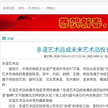
当前位置：
首页
->
艺术资讯
->
一周热点
TOP
非遗艺术品成未来艺术品投
藏艺网 | 时间:2016-05-19 15:22:04 | 浏览:
8486
次 | 
非遗艺术品
据统计，中国非物质文化遗产资源共有近87万项。而在众多非遗门类
艺术市场保持着紧密联系。其中，竹刻、刺绣、玉雕、剪纸等属于传统
属于传统技艺类。扬州玉器、北京景泰蓝、宜兴紫砂、龙泉青瓷、藏族
种。
非遗艺术品收藏市场是否理性健康？非遗艺术品的收藏价值应如何科学
遗“触网”又可能擦出怎样的新火花？就上述问题与多位行内专家进行了
非遗艺术品为何受到藏家青睐
过去，非遗艺术品在拍卖场上常常以“杂项”的身份上拍。直到2011