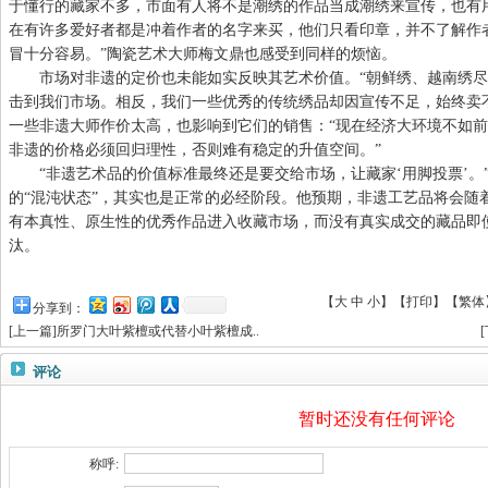
于懂行的藏家不多，市面有人将不是潮绣的作品当成潮绣来宣传，也有
在有许多爱好者都是冲着作者的名字来买，他们只看印章，并不了解作
冒十分容易。”陶瓷艺术大师梅文鼎也感受到同样的烦恼。
市场对非遗的定价也未能如实反映其艺术价值。“朝鲜绣、越南绣尽
击到我们市场。相反，我们一些优秀的传统绣品却因宣传不足，始终卖
一些非遗大师作价太高，也影响到它们的销售：“现在经济大环境不如
非遗的价格必须回归理性，否则难有稳定的升值空间。”
“非遗艺术品的价值标准最终还是要交给市场，让藏家‘用脚投票’。
的“混沌状态”，其实也是正常的必经阶段。他预期，非遗工艺品将会随
有本真性、原生性的优秀作品进入收藏市场，而没有真实成交的藏品即
汰。
【
大
中
小
】【
打印
】
【
繁体
分享到：
[
上一篇
]
所罗门大叶紫檀或代替小叶紫檀成..
[
评论
暂时还没有任何评论
称呼: