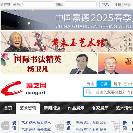
通行证 | 帐号:
密码:
注册
|
登录
资讯
分类
展厅
艺术
首页
艺术资讯
新闻报道
作品展示
名家展厅
艺术活动
艺术资讯
拍卖资讯
书画
古玩
收藏
紫砂
资
频
新
讯
道
闻
艺术评论
海外收藏
油画
珠宝
玉器
瓷器