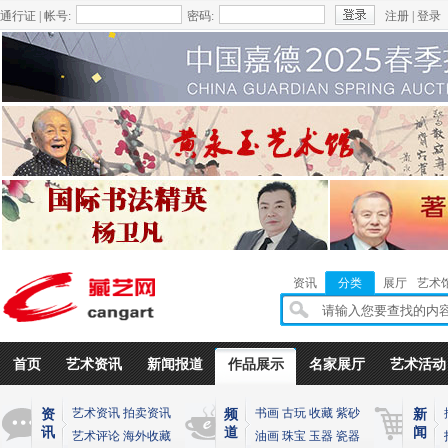
通行证 | 帐号:
密码:
注册
|
登录
资讯
分类
展厅
艺术
首页
艺术资讯
新闻报道
作品展示
名家展厅
艺术活动
艺术资讯
拍卖资讯
书画
古玩
收藏
紫砂
资
频
新
讯
道
闻
艺术评论
海外收藏
油画
珠宝
玉器
瓷器