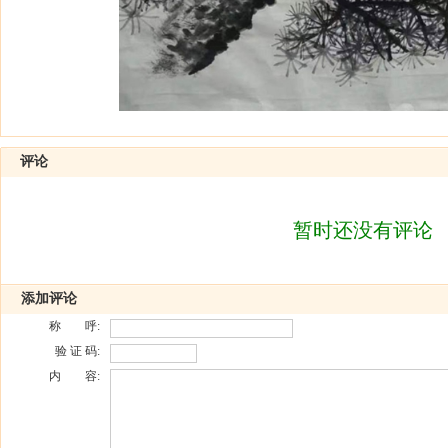
评论
暂时还没有评论
添加评论
称 呼:
验 证 码:
内 容: