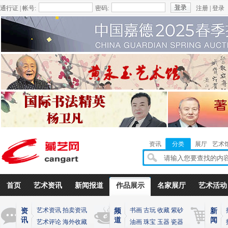
通行证 | 帐号:
密码:
注册
|
登录
资讯
分类
展厅
艺术
首页
艺术资讯
新闻报道
作品展示
名家展厅
艺术活动
艺术资讯
拍卖资讯
书画
古玩
收藏
紫砂
资
频
新
讯
道
闻
艺术评论
海外收藏
油画
珠宝
玉器
瓷器