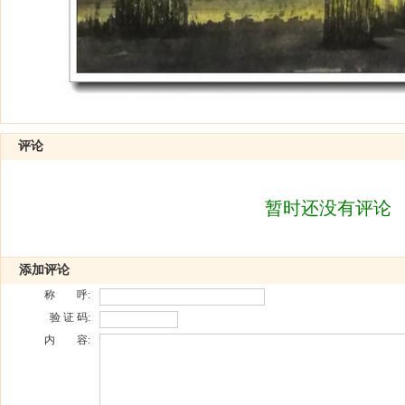
评论
暂时还没有评论
添加评论
称 呼:
验 证 码:
内 容: