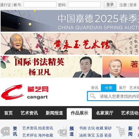
通行证 | 帐号:
密码:
注册
|
登录
资讯
分类
展厅
艺术
首页
艺术资讯
新闻报道
作品展示
名家展厅
艺术活动
艺术资讯
拍卖资讯
书画
古玩
收藏
紫砂
资
频
新
讯
道
闻
艺术评论
海外收藏
油画
珠宝
玉器
瓷器