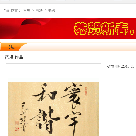
当前位置：
首页
->
书法
->
书法
书法
范增 作品
发布时间:
2016-05-