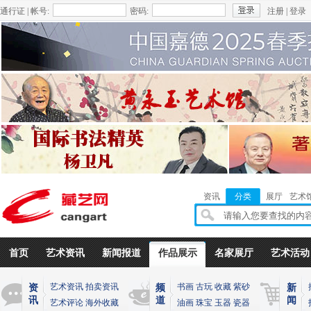
通行证 | 帐号:
密码:
注册
|
登录
资讯
分类
展厅
艺术
首页
艺术资讯
新闻报道
作品展示
名家展厅
艺术活动
艺术资讯
拍卖资讯
书画
古玩
收藏
紫砂
资
频
新
讯
道
闻
艺术评论
海外收藏
油画
珠宝
玉器
瓷器