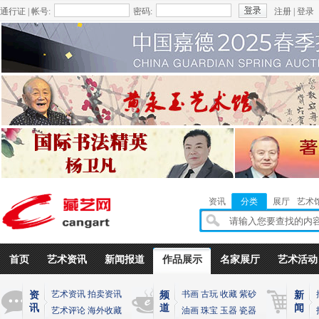
通行证 | 帐号:
密码:
注册
|
登录
资讯
分类
展厅
艺术
首页
艺术资讯
新闻报道
作品展示
名家展厅
艺术活动
艺术资讯
拍卖资讯
书画
古玩
收藏
紫砂
资
频
新
讯
道
闻
艺术评论
海外收藏
油画
珠宝
玉器
瓷器