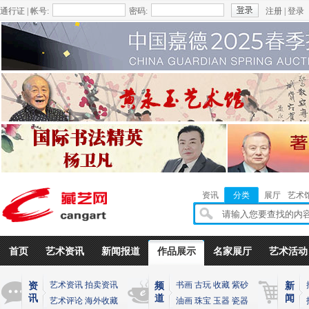
通行证 | 帐号:
密码:
注册
|
登录
资讯
分类
展厅
艺术
首页
艺术资讯
新闻报道
作品展示
名家展厅
艺术活动
艺术资讯
拍卖资讯
书画
古玩
收藏
紫砂
资
频
新
讯
道
闻
艺术评论
海外收藏
油画
珠宝
玉器
瓷器