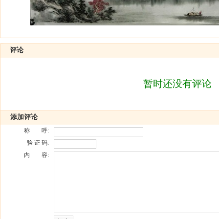
评论
暂时还没有评论
添加评论
称 呼:
验 证 码:
内 容: