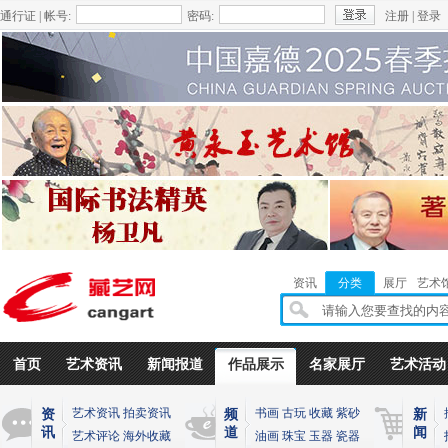
通行证 | 帐号:
密码:
注册
|
登录
资讯
分类
展厅
艺术
首页
艺术资讯
新闻报道
作品展示
名家展厅
艺术活动
艺术资讯
拍卖资讯
书画
古玩
收藏
紫砂
资
频
新
讯
道
闻
艺术评论
海外收藏
油画
珠宝
玉器
瓷器