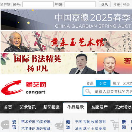
通行证 | 帐号:
密码:
注册
|
登录
资讯
分类
展厅
艺术
首页
艺术资讯
新闻报道
作品展示
名家展厅
艺术活动
艺术资讯
拍卖资讯
书画
古玩
收藏
紫砂
资
频
新
讯
道
闻
艺术评论
海外收藏
油画
珠宝
玉器
瓷器