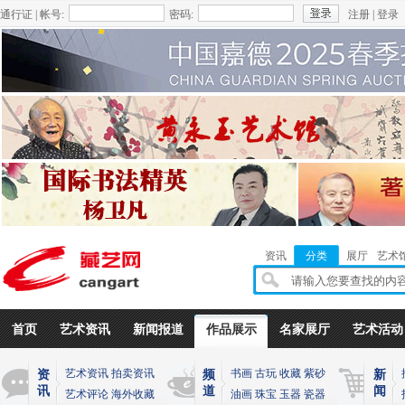
通行证 | 帐号:
密码:
注册
|
登录
资讯
分类
展厅
艺术
首页
艺术资讯
新闻报道
作品展示
名家展厅
艺术活动
艺术资讯
拍卖资讯
书画
古玩
收藏
紫砂
资
频
新
讯
道
闻
艺术评论
海外收藏
油画
珠宝
玉器
瓷器