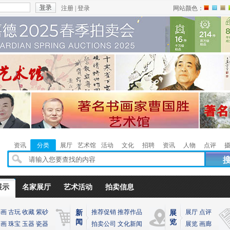
注册
|
登录
网站颜色：
红
蓝
褐
色
色
色
资讯
分类
展厅
艺术馆
活动
文化
招聘
资讯
人物
点评
展示
名家展厅
艺术活动
拍卖信息
书画
古玩
收藏
紫砂
推荐促销
推荐作品
展厅
点评
新
展
闻
览
油画
珠宝
玉器
瓷器
拍卖公司
文化新闻
展览
画廊