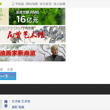
手机版
|
网站地图
|
设为首页
|
加入收藏
绿
色
摄影
百度
艺术家
艺术馆
推
荐
摄影
视频