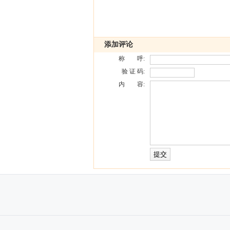
添加评论
称 呼:
验 证 码:
内 容: