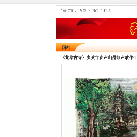
当前位置：
首页
->
国画
->
国画
国画
《龙华古寺》庚演年春卢山题款卢畋作68X