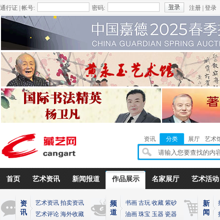
通行证 | 帐号:
密码:
注册
|
登录
资讯
分类
展厅
艺术
首页
艺术资讯
新闻报道
作品展示
名家展厅
艺术活动
艺术资讯
拍卖资讯
书画
古玩
收藏
紫砂
资
频
新
讯
道
闻
艺术评论
海外收藏
油画
珠宝
玉器
瓷器