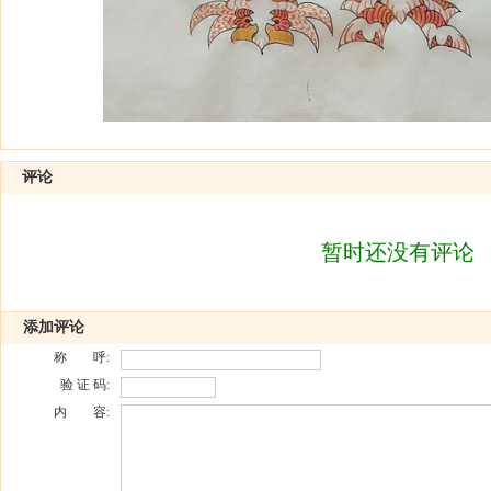
评论
暂时还没有评论
添加评论
称 呼:
验 证 码:
内 容: