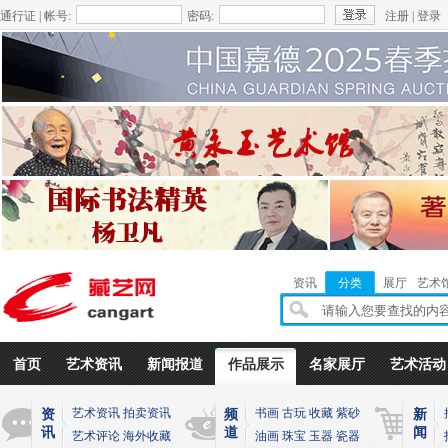
通行证 | 帐号:
密码:
注册
|
登录
资讯
分类
展厅
艺术
首页
艺术资讯
新闻报道
作品展示
名家展厅
艺术活动
艺术资讯
拍卖资讯
书画
古玩
收藏
紫砂
资
频
新
讯
道
闻
艺术评论
海外收藏
油画
珠宝
玉器
瓷器